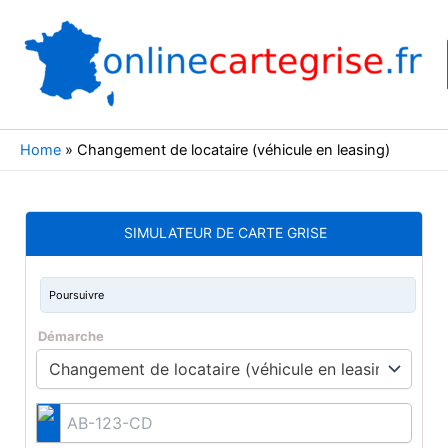
Aller
au
contenu
Home
»
Changement de locataire (véhicule en leasing)
SIMULATEUR DE CARTE GRISE
Poursuivre
Démarche