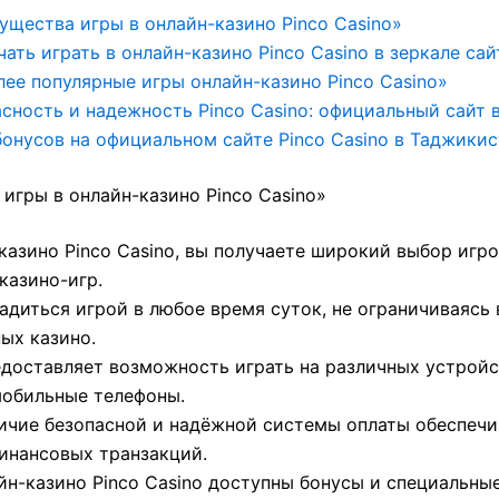
щества игры в онлайн-казино Pinco Casino»
чать играть в онлайн-казино Pinco Casino в зеркале сай
ее популярные игры онлайн-казино Pinco Casino»
сность и надежность Pinco Casino: официальный сайт 
онусов на официальном сайте Pinco Casino в Таджикис
игры в онлайн-казино Pinco Casino»
-казино Pinco Casino, вы получаете широкий выбор игр
казино-игр.
адиться игрой в любое время суток, не ограничиваяс
ых казино.
редоставляет возможность играть на различных устройс
обильные телефоны.
личие безопасной и надёжной системы оплаты обеспечи
инансовых транзакций.
йн-казино Pinco Casino доступны бонусы и специальны