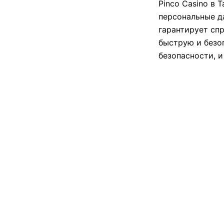
Pinco Casino в
персональные д
гарантирует сп
быструю и безоп
безопасности, 