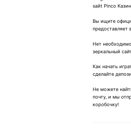
saйt Pinco Kaзино
Вы ищите офици
предоставляет 
Нет необходимо
зеркальный сай
Как начать игра
сделайте депози
Не можете найт
почту, и мы от
коробочку!