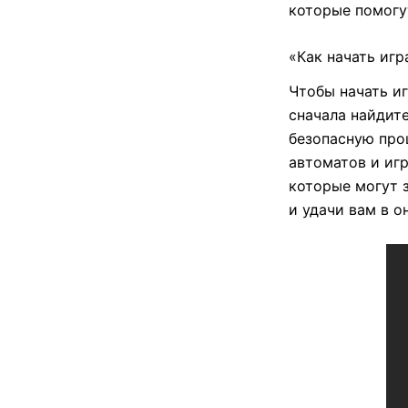
которые помогу
«Как начать игр
Чтобы начать иг
сначала найдите
безопасную про
автоматов и игр
которые могут 
и удачи вам в о