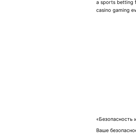
a sports betting 
casino gaming ev
«Безопасность 
Ваше безопасно