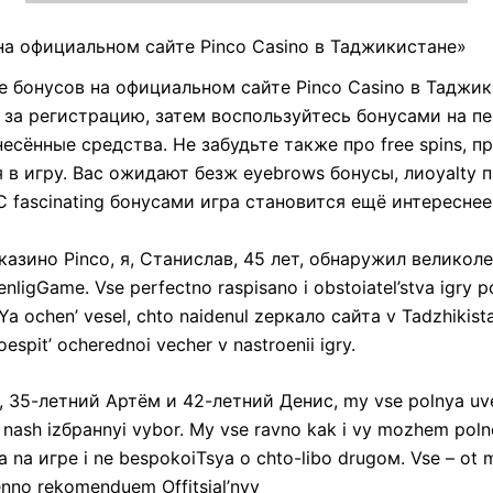
на официальном сайте Pinco Casino в Таджикистане»
е бонусов на официальном сайте Pinco Casino в Таджик
а за регистрацию, затем воспользуйтесь бонусами на п
сённые средства. Не забудьте также про free spins, 
 в игру. Вас ожидают безж eyebrows бонусы, лиoyalty
С fascinating бонусами игра становится ещё интереснее
казино Pinco, я, Станислав, 45 лет, обнаружил великол
ligGame. Vse perfectno raspisano i obstoiatel’stva igry p
a ochen’ vesel, chto naidenul zеркало сайта v Tadzhikist
espit’ ocherednoi vecher v nastroenii igry.
я, 35-летний Артём и 42-летний Денис, my vse polnya uve
nash izбранnyi vybor. My vse ravno kak i vy mozhem poln
ya na игре i ne bespokoiTsya o chto-libo drugoм. Vse – ot
nno rekomenduem Offitsial’nyy