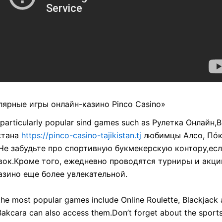
лярные игры онлайн-казино Pinco Casino»
articularly popular sind games such as Рулетка Онлайн,B
стана
https://pinco-casino-tajikistan.tj
любимцы Алсо, Пóк
Не забудьте про спортивную букмекерскую контору,есл
вок.Кроме того, ежедневно проводятся турниры и акци
азино еще более увлекательной.
the most popular games include Online Roulette, Blackjack 
akcara can also access them.Don’t forget about the sports 