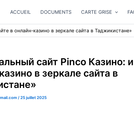
ACCUEIL
DOCUMENTS
CARTE GRISE
FA
йте в онлайн-казино в зеркале сайта в Таджикистане»
льный сайт Pinco Казино: и
казино в зеркале сайта в
истане»
mail.com
/
25 juillet 2025