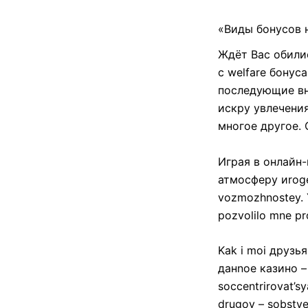
«Виды бонусов 
Ждёт Вас обили
с welfare бонус
последующие вне
искру увлечения
многое другое. 
Играя в онлайн-
атмосферу иrogen
vozmozhnostey. Y
pozvolilo mne pro
Kak i moi друзь
данnoe казино – 
soсcentrirovat’s
drugov – sobstve