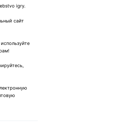
ebstvo igry.
льный сайт
 используйте
рам!
рируйтесь,
электронную
чтовую