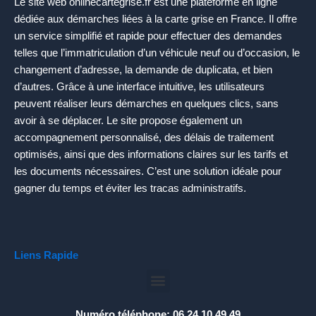
Le site web onlinecartegrise.fr est une plateforme en ligne
dédiée aux démarches liées à la carte grise en France. Il offre
un service simplifié et rapide pour effectuer des demandes
telles que l’immatriculation d’un véhicule neuf ou d’occasion, le
changement d’adresse, la demande de duplicata, et bien
d’autres. Grâce à une interface intuitive, les utilisateurs
peuvent réaliser leurs démarches en quelques clics, sans
avoir à se déplacer. Le site propose également un
accompagnement personnalisé, des délais de traitement
optimisés, ainsi que des informations claires sur les tarifs et
les documents nécessaires. C’est une solution idéale pour
gagner du temps et éviter les tracas administratifs.
Liens Rapide
Menu
Numéro téléphone: 06 24 10 49 49