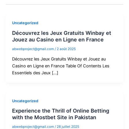
Uncategorized
Découvrez les Jeux Gratuits Winbay et
Jouez au Casino en Ligne en France
abwebproject@gmail.com
/
2 août 2025
Découvrez les Jeux Gratuits Winbay et Jouez au
Casino en Ligne en France Table Of Contents Les
Essentiels des Jeux […]
Uncategorized
Experience the Thrill of Online Betting
with the Mostbet Site in Pakistan
abwebproject@gmail.com
/
28 juillet 2025