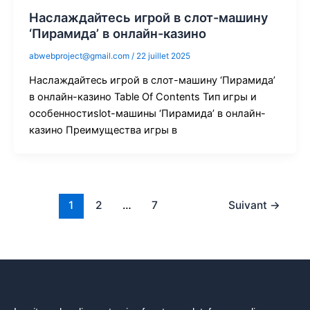
Наслаждайтесь игрой в слот-машину
‘Пирамида’ в онлайн-казино
abwebproject@gmail.com
/
22 juillet 2025
Наслаждайтесь игрой в слот-машину ‘Пирамида’
в онлайн-казино Table Of Contents Тип игры и
особенностиslot-машины ‘Пирамида’ в онлайн-
казино Преимущества игры в
1
2
…
7
Suivant
→