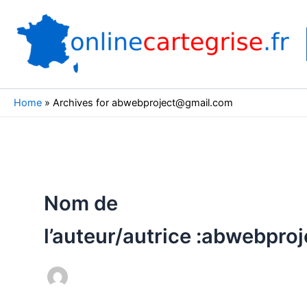
Aller
au
contenu
Home
»
Archives for abwebproject@gmail.com
Nom de
l’auteur/autrice :abwebpr