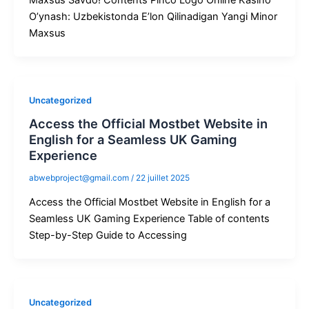
O’ynash: Uzbekistonda E’lon Qilinadigan Yangi Minor
Maxsus
Uncategorized
Access the Official Mostbet Website in
English for a Seamless UK Gaming
Experience
abwebproject@gmail.com
/
22 juillet 2025
Access the Official Mostbet Website in English for a
Seamless UK Gaming Experience Table of contents
Step-by-Step Guide to Accessing
Uncategorized